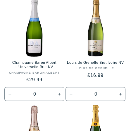
i
ó
n
:
Champagne Baron Albert
Louis de Grenelle Brut Ivoire NV
L'Universelle Brut NV
LOUIS DE GRENELLE
Proveedor:
CHAMPAGNE BARON ALBERT
Proveedor:
Precio
£16.99
Precio
£29.99
habitual
habitual
Reducir
Aumentar
Reducir
Aum
cantidad
cantidad
cantidad
cant
para
para
para
para
Default
Default
Default
Defa
Title
Title
Title
Title