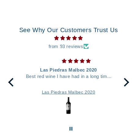
Default
Default
Title
Title
See Why Our Customers Trust Us
from 93 reviews
 the
Las Piedras Malbec 2020
ar -
Best red wine I have had in a long time.
Fla
Highly recommend. If you are looking for
f
a reliable, fruit driven Malbec that offers
m
e
Las Piedras Malbec 2020
great value for its quality, the Las Piedras
2020 is a bottle that won't disappoint.