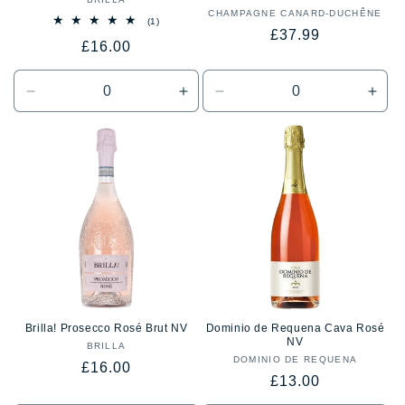
Proveedor:
CHAMPAGNE CANARD-DUCHÊNE
Proveedor:
1
(1)
Precio
£37.99
reseñas
Precio
£16.00
totales
habitual
habitual
Reducir
Aumentar
Reducir
Aum
cantidad
cantidad
cantidad
cant
para
para
para
para
Default
Default
Default
Defa
Title
Title
Title
Title
Brilla! Prosecco Rosé Brut NV
Dominio de Requena Cava Rosé
NV
BRILLA
Proveedor:
DOMINIO DE REQUENA
Proveedor:
Precio
£16.00
Precio
£13.00
habitual
habitual