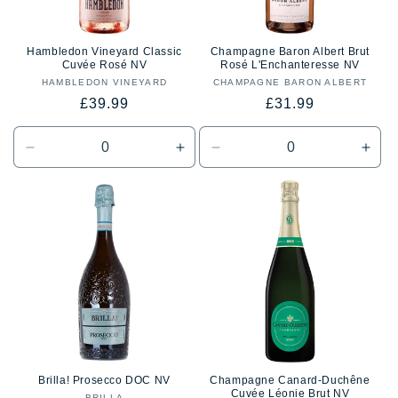
Hambledon Vineyard Classic
Champagne Baron Albert Brut
Cuvée Rosé NV
Rosé L'Enchanteresse NV
HAMBLEDON VINEYARD
Proveedor:
CHAMPAGNE BARON ALBERT
Proveedor:
Precio
Precio
£39.99
£31.99
habitual
habitual
Reducir
Aumentar
Reducir
Aum
cantidad
cantidad
cantidad
cant
para
para
para
para
Default
Default
Default
Defa
Title
Title
Title
Title
Brilla! Prosecco DOC NV
Champagne Canard-Duchêne
Cuvée Léonie Brut NV
BRILLA