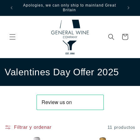
Ir directamente
Apologies, we can only ship to mainland Great
Free ship
al contenido
Britain
ove
Carrito
C
Valentines Day Offer 2025
o
l
e
c
Filtrar y ordenar
11 productos
c