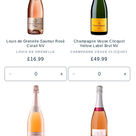
Louis de Grenelle Saumur Rosé
Champagne Veuve Clicquot
Corail NV
Yellow Label Brut NV
LOUIS DE GRENELLE
Proveedor:
CHAMPAGNE VEUVE CLICQUOT
Proveedor:
Precio
Precio
£16.99
£49.99
habitual
habitual
Reducir
Aumentar
Reducir
Aum
cantidad
cantidad
cantidad
cant
para
para
para
para
Default
Default
Default
Defa
Title
Title
Title
Title