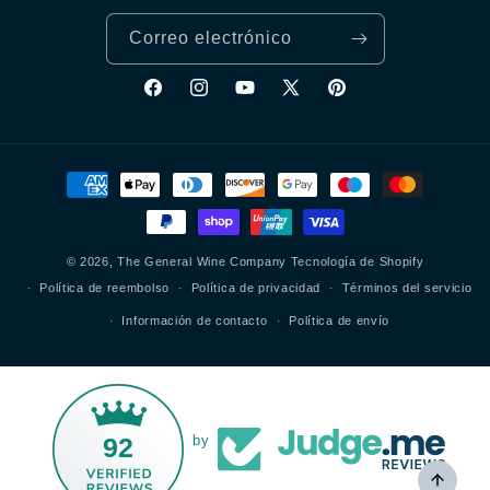
Correo electrónico
Facebook
Instagram
YouTube
X
Pinterest
(Twitter)
Formas
de
pago
© 2026,
The General Wine Company
Tecnología de Shopify
Política de reembolso
Política de privacidad
Términos del servicio
Información de contacto
Política de envío
92
by